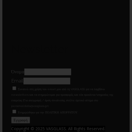
Newsletter
Όνομα
Email
Συναινώ στη χρήση του email μου από τη VASGLASS για να λαμβάνω
newsletters και να ενημερώνομαι για προσφορές και νέα προιόντα/υπηρεσίες της
εταιρείας (Για απεγγραφή / άρση συναίνεσης στείλτε σχετικό αίτημα στο
personal.data@vasglass.gr).
Ενημερώθηκα για την ΠΟΛΙΤΙΚΗ ΑΠΟΡΡΗΤΟΥ.
Copyright © 2025 VASGLASS. All Rights Reserved.