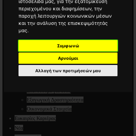
ιστοσελίδα μας, για την εξατομίκευση
Marine
περιεχομένου και διαφημίσεων, την
παροχή λειτουργιών κοινωνικών μέσων
Special Glazing
και την ανάλυση της επισκεψιμότητάς
Γνωρίστε μας
μας.
Ποιότητα & Αξιοπιστία
Επιστολή C.E.O.
Συμφωνώ
Ιστορική Αναδρομή
Αρνούμαι
Όραμα & Αξίες
Αλλαγή των προτιμήσεών μου
Γιατί Εμάς
Οι Άνθρωποί μας
Επενδύουμε για εσάς
Εξαγωγική Δραστηριότητα
Οικονομικά Στοιχεία
Ευκαιρίες Καριέρας
Νέα