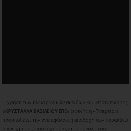
Η χρήση των ηλεκτρονικών σελίδων και ιστότοπων της
«ΚΡΥΣΤΑΛΛΑ ΒΑΣΙΛΕΙΟΥ ΕΠΕ»
(εφεξής η «Εταιρεία»)
προϋποθέτει την ανεπιφύλακτη αποδοχή των παρακάτω
όρων χρήσης, που ισχύουν για το σύνολο του