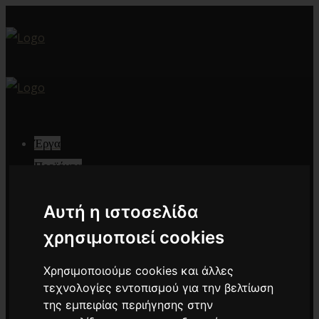
Έργα
Προϊόντα
Standard Glass
Αυτή η ιστοσελίδα
Noise Reduction
Design & Decoration
χρησιμοποιεί cookies
Fire Resistance
Χρησιμοποιούμε cookies και άλλες
Protection & Safety
τεχνολογίες εντοπισμού για την βελτίωση
Structural
της εμπειρίας περιήγησης στην
Energy