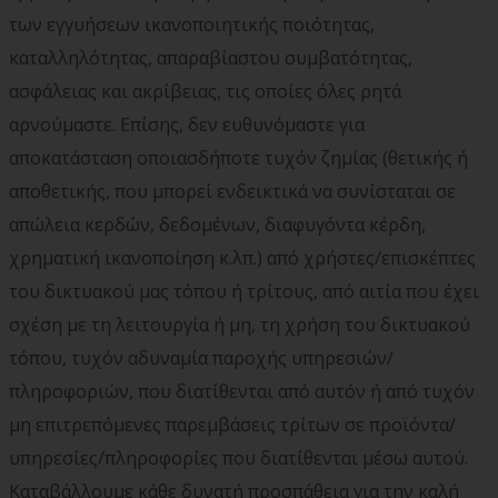
των εγγυήσεων ικανοποιητικής ποιότητας,
καταλληλότητας, απαραβίαστου συμβατότητας,
ασφάλειας και ακρίβειας, τις οποίες όλες ρητά
αρνούμαστε. Επίσης, δεν ευθυνόμαστε για
αποκατάσταση οποιασδήποτε τυχόν ζημίας (θετικής ή
αποθετικής, που μπορεί ενδεικτικά να συνίσταται σε
απώλεια κερδών, δεδομένων, διαφυγόντα κέρδη,
χρηματική ικανοποίηση κ.λπ.) από χρήστες/επισκέπτες
του δικτυακού μας τόπου ή τρίτους, από αιτία που έχει
σχέση με τη λειτουργία ή μη, τη χρήση του δικτυακού
τόπου, τυχόν αδυναμία παροχής υπηρεσιών/
πληροφοριών, που διατίθενται από αυτόν ή από τυχόν
μη επιτρεπόμενες παρεμβάσεις τρίτων σε προϊόντα/
υπηρεσίες/πληροφορίες που διατίθενται μέσω αυτού.
Καταβάλλουμε κάθε δυνατή προσπάθεια για την καλή