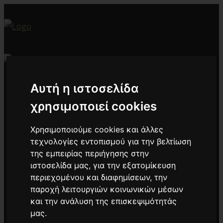
Αυτή η ιστοσελίδα
Έργα
χρησιμοποιεί cookies
Προϊόντα
Χρησιμοποιούμε cookies και άλλες
Standard Glass
τεχνολογίες εντοπισμού για την βελτίωση
Noise Reduction
της εμπειρίας περιήγησης στην
Design & Decoration
ιστοσελίδα μας, για την εξατομίκευση
Fire Resistance
περιεχομένου και διαφημίσεων, την
παροχή λειτουργιών κοινωνικών μέσων
Protection & Safety
και την ανάλυση της επισκεψιμότητάς
Structural
μας.
Energy