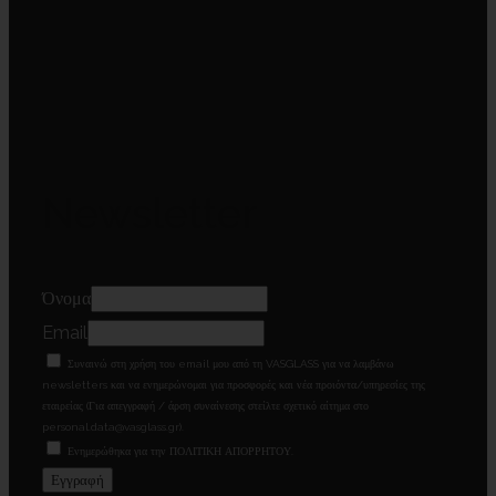
Newsletter
Όνομα
Email
Συναινώ στη χρήση του email μου από τη VASGLASS για να λαμβάνω
newsletters και να ενημερώνομαι για προσφορές και νέα προιόντα/υπηρεσίες της
εταιρείας (Για απεγγραφή / άρση συναίνεσης στείλτε σχετικό αίτημα στο
personal.data@vasglass.gr).
Ενημερώθηκα για την ΠΟΛΙΤΙΚΗ ΑΠΟΡΡΗΤΟΥ.