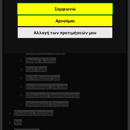
Marine
Συμφωνώ
Special Glazing
Αρνούμαι
Γνωρίστε μας
Αλλαγή των προτιμήσεών μου
Ποιότητα & Αξιοπιστία
Επιστολή C.E.O.
Ιστορική Αναδρομή
Όραμα & Αξίες
Γιατί Εμάς
Οι Άνθρωποί μας
Επενδύουμε για εσάς
Εξαγωγική Δραστηριότητα
Οικονομικά Στοιχεία
Ευκαιρίες Καριέρας
Νέα