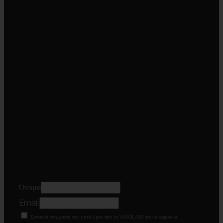
Newsletter
Όνομα
Email
Συναινώ στη χρήση του email μου από τη VASGLASS για να λαμβάνω