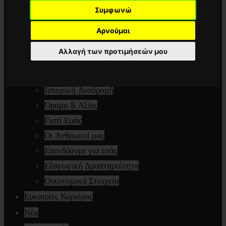
Συμφωνώ
Marine
Special Glazing
Αρνούμαι
Γνωρίστε μας
Αλλαγή των προτιμήσεών μου
Ποιότητα & Αξιοπιστία
Επιστολή C.E.O.
Ιστορική Αναδρομή
Όραμα & Αξίες
Γιατί Εμάς
Οι Άνθρωποί μας
Επενδύουμε για εσάς
Εξαγωγική Δραστηριότητα
Οικονομικά Στοιχεία
Ευκαιρίες Καριέρας
Νέα