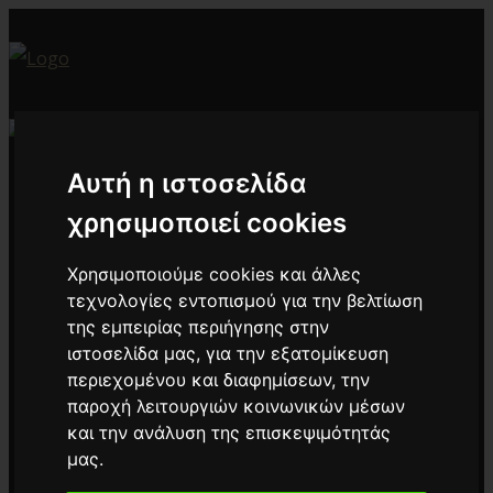
Αυτή η ιστοσελίδα
χρησιμοποιεί cookies
Έργα
Προϊόντα
Χρησιμοποιούμε cookies και άλλες
Standard Glass
τεχνολογίες εντοπισμού για την βελτίωση
Noise Reduction
της εμπειρίας περιήγησης στην
ιστοσελίδα μας, για την εξατομίκευση
Design & Decoration
περιεχομένου και διαφημίσεων, την
Fire Resistance
παροχή λειτουργιών κοινωνικών μέσων
Protection & Safety
και την ανάλυση της επισκεψιμότητάς
Structural
μας.
Energy