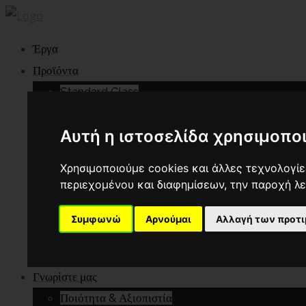
Έργα
Προϊόντα
Standard Glass
Noise Reduction
Design & Decoration
Αυτή η ιστοσελίδα χρησιμοποι
Fire Resistance
Χρησιμοποιούμε cookies και άλλες τεχνολογίες
Protection & Safety
περιεχομένου και διαφημίσεων, την παροχή λ
Structural
Energy
Συμφωνώ
Αρνούμαι
Αλλαγή των προτ
Marine
Special Glazing
Γνωρίστε μας
Ποιότητα & Αξιοπιστία