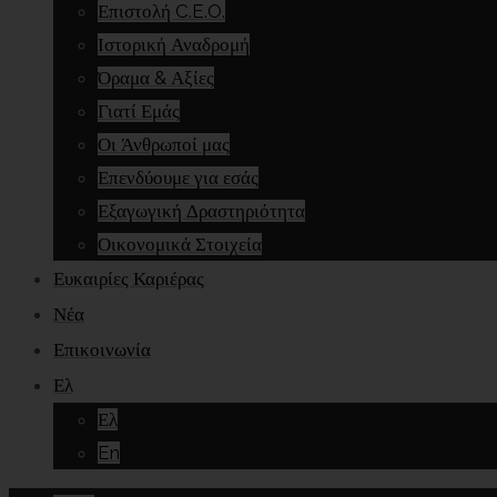
Επιστολή C.E.O.
Ιστορική Αναδρομή
Όραμα & Αξίες
Γιατί Εμάς
Οι Άνθρωποί μας
Επενδύουμε για εσάς
Εξαγωγική Δραστηριότητα
Οικονομικά Στοιχεία
Ευκαιρίες Καριέρας
Νέα
Επικοινωνία
Ελ
Ελ
En