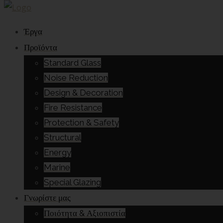
Έργα
Προϊόντα
Standard Glass
Noise Reduction
Design & Decoration
Fire Resistance
Protection & Safety
Structural
Energy
Marine
Special Glazing
Γνωρίστε μας
Ποιότητα & Αξιοπιστία