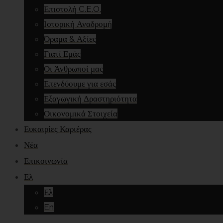
Επιστολή C.E.O.
Ιστορική Αναδρομή
Όραμα & Αξίες
Γιατί Εμάς
Οι Άνθρωποί μας
Επενδύουμε για εσάς
Εξαγωγική Δραστηριότητα
Οικονομικά Στοιχεία
Ευκαιρίες Καριέρας
Νέα
Επικοινωνία
Ελ
Ελ
En